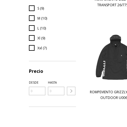
TRANSPORT 26/775
S (9)
M (10)
L (10)
Xl (9)
Xxl (7)
Precio
DESDE
HASTA
ROMPEVIENTO GRIZZL
OUTDOOR U0063