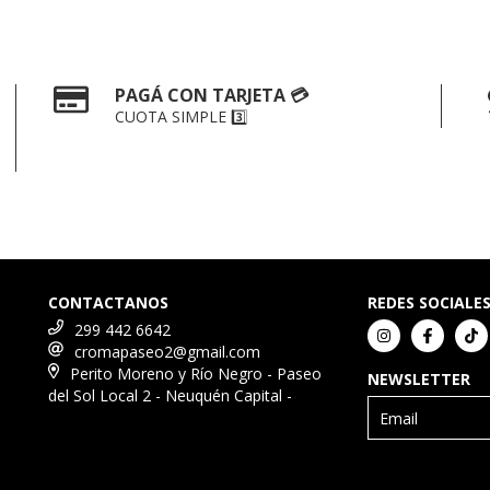
PAGÁ CON TARJETA 💳
CUOTA SIMPLE 3️⃣
CONTACTANOS
REDES SOCIALE
299 442 6642
cromapaseo2@gmail.com
Perito Moreno y Río Negro - Paseo
NEWSLETTER
del Sol Local 2 - Neuquén Capital -