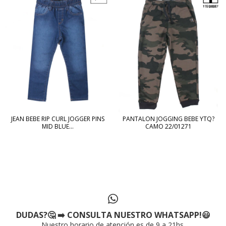
JEAN BEBE RIP CURL JOGGER PINS
PANTALON JOGGING BEBE YTQ?
MID BLUE...
CAMO 22/01271
DUDAS?🤔 ➡️ CONSULTA NUESTRO WHATSAPP!😃
Nuestro horario de atención es de 9 a 21hs.